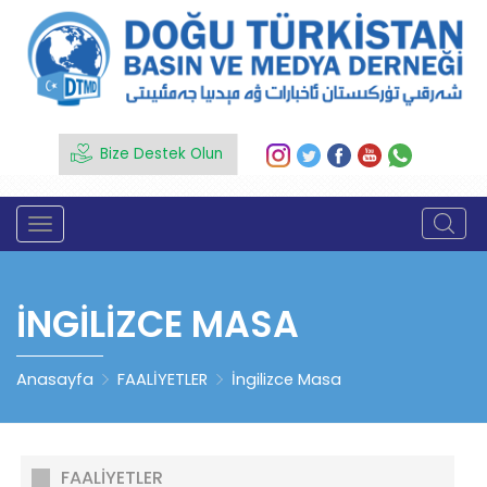
Bize Destek Olun
İNGILIZCE MASA
Anasayfa
FAALİYETLER
İngilizce Masa
FAALİYETLER