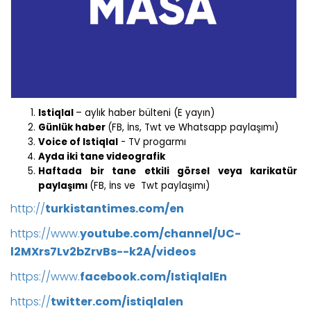
Istiqlal
– aylık haber bülteni (E yayın)
Günlük haber
(FB, İns, Twt ve Whatsapp paylaşımı)
Voice of Istiqlal
- TV progarmı
Ayda iki tane videografik
Haftada bir tane etkili görsel veya karikatür
paylaşımı
(FB, İns ve Twt paylaşımı)
http://
turkistantimes.com/en
https://www.
youtube.com/channel/UC-
l2MXrs7Lv2bZrvBs--k2A/videos
https://
www.
facebook.com/IstiqlalEn
https://
twitter.com/istiqlalen